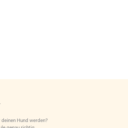
.
r deinen Hund werden?
le genau richtig.